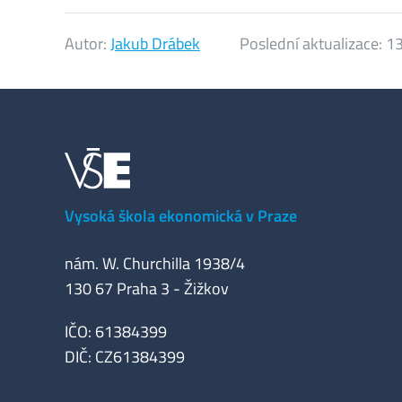
Autor:
Jakub Drábek
Poslední aktualizace:
13
Vysoká škola ekonomická v Praze
nám. W. Churchilla 1938/4
130 67 Praha 3 - Žižkov
IČO: 61384399
DIČ: CZ61384399