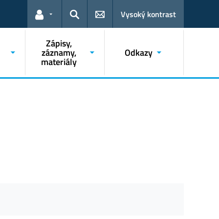
Vysoký kontrast
Odkazy pro uživatele
Hledat
Zápisy,
záznamy,
Odkazy
materiály