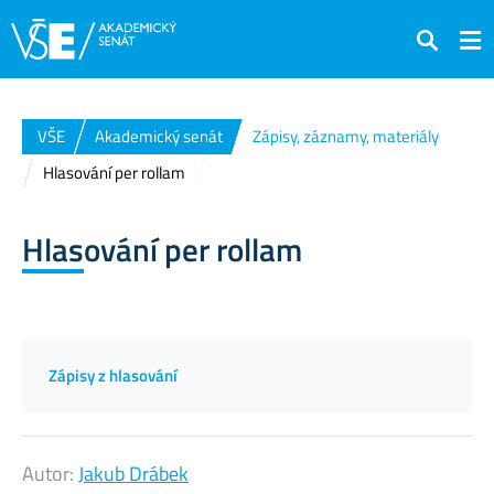
Hledat
VŠE
Akademický senát
Zápisy, záznamy, materiály
Hlasování per rollam
Hlasování per rollam
Zápisy z hlasování
Autor:
Jakub Drábek